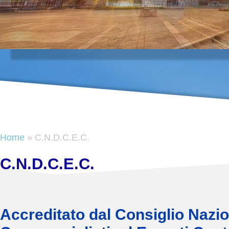
Home
» C.N.D.C.E.C.
C.N.D.C.E.C.
Accreditato dal Consiglio Nazio