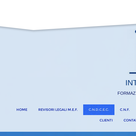
IN
FORMAZ
HOME
REVISORI LEGALI M.E.F.
C.N.D.C.E.C.
C.N.F.
CLIENTI
CONTA